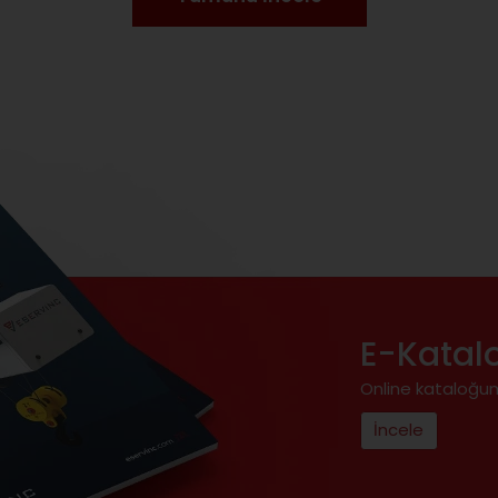
E-Katal
Online kataloğum
İncele