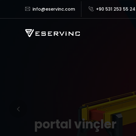
info@eservinc.com
+90 531 253 55 24
portal vinçler