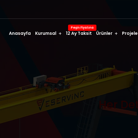
Peşin Fiyatına
Anasayfa
Kurumsal
12 Ay Taksit
Ürünler
Projele
Her De