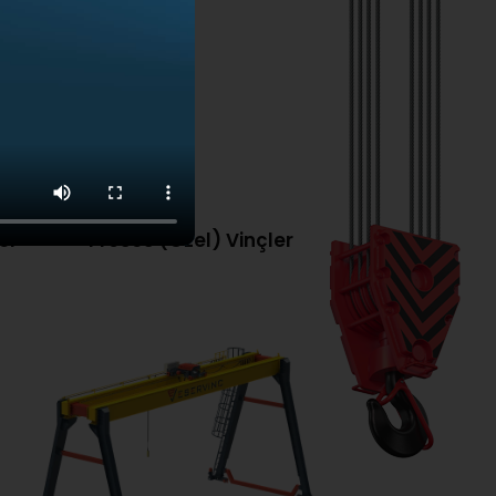
er
Proses (Özel) Vinçler