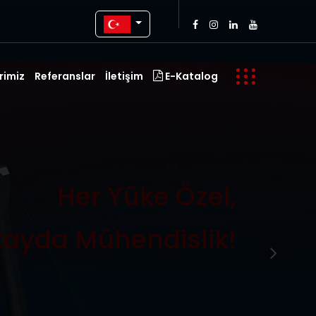
rimiz
Referanslar
İletişim
E-Katalog
Her Yüke Özel,
tayda Mühendislik!